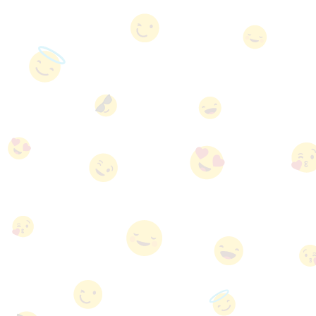
About
us
Contact
us