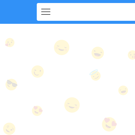
Home
Home
Social
Social
Privacy
Privacy
FAQ's
FAQ's
Terms & Conditions
About us
Terms
Contact us
&
Conditions