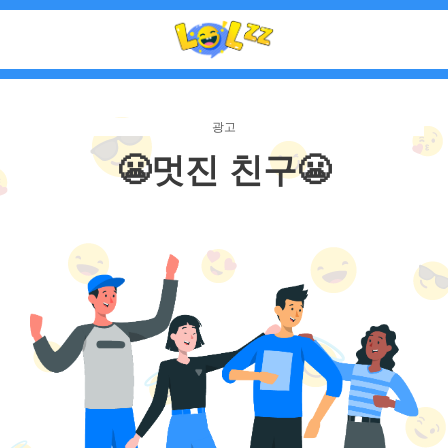
😬멋진 친구😬